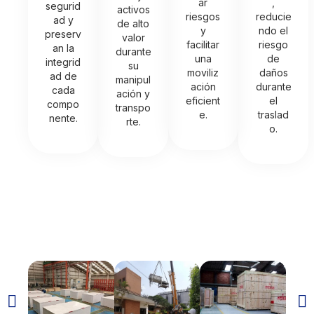
ar
,
segurid
activos
riesgos
reducie
ad y
de alto
y
ndo el
preserv
valor
facilitar
riesgo
an la
durante
una
de
integrid
su
moviliz
daños
ad de
manipul
ación
durante
cada
ación y
eficient
el
compo
transpo
e.
traslad
nente.
rte.
o.