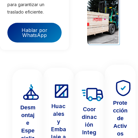
para garantizar un
traslado eficiente.
Hablar por
WhatsApp
Prote
Huac
Desm
Coor
cción
ales
ontaj
dinac
de
y
e
ión
Activ
Emba
Espe
Integ
os
laje a