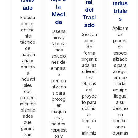
cializ
ral
Indus
la
ado
del
triale
Medi
Trasl
Ejecuta
s
da
mos el
ado
Aplicam
desmo
Diseña
Gestion
os
nte
mos y
amos
proces
técnico
fabrica
de
os
de
mos
forma
especi
maquin
solucio
organiz
alizado
aria y
nes de
ada las
s para
equipo
embalaj
diferen
asegur
s
e
tes
ar que
industri
person
etapas
cada
ales
alizada
del
equipo
con
s para
proyec
llegue
procedi
proteg
to para
a su
mientos
er
optimiz
destino
planific
maquin
ar
en
ados
aria,
tiempo
condici
que
moldes,
s,
ones
garanti
repuest
minimiz
óptimas
zan
os y