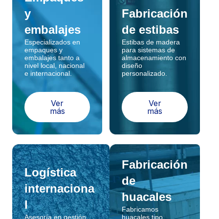
y
Fabricación
embalajes
de estibas
Especializados en
Estibas de madera
empaques y
para sistemas de
embalajes tanto a
almacenamiento con
nivel local, nacional
diseño
e internacional.
personalizado.
Ver
Ver
más
más
Fabricación
Logística
de
internaciona
huacales
l
Fabricamos
Asesoría en gestión
huacales tipo