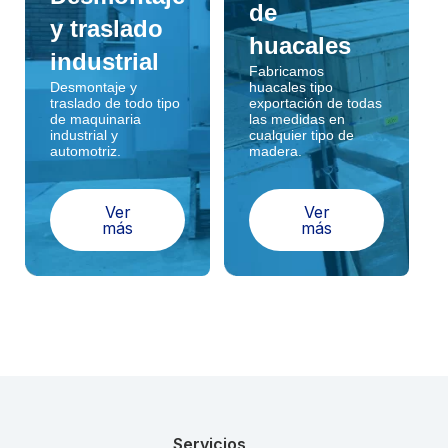
de
y traslado
huacales
industrial
Fabricamos
Desmontaje y
huacales tipo
traslado de todo tipo
exportación de todas
de maquinaria
las medidas en
industrial y
cualquier tipo de
automotriz.
madera.
Ver
Ver
más
más
Servicios